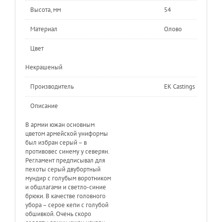
Высота, мм
54
Материал
Олово
Цвет
Некрашеный
Производитель
EK Castings
Описание
В армии южан основным
цветом армейской униформы
был избран серый – в
противовес синему у северян.
Регламент предписывал для
пехоты серый двубортный
мундир с голубым воротником
и обшлагами и светло-синие
брюки. В качестве головного
убора – серое кепи с голубой
обшивкой. Очень скоро