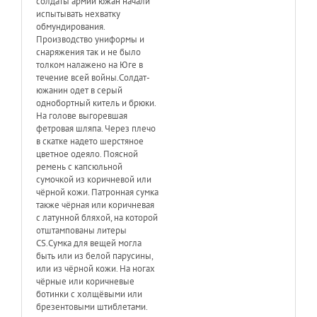
солдаты армии южан начали
испытывать нехватку
обмундирования.
Производство униформы и
снаряжения так и не было
толком налажено на Юге в
течение всей войны.Солдат-
южанин одет в серый
однобортный китель и брюки.
На голове выгоревшая
фетровая шляпа. Через плечо
в скатке надето шерстяное
цветное одеяло. Поясной
ремень с капсюльной
сумочкой из коричневой или
чёрной кожи. Патронная сумка
также чёрная или коричневая
с латунной бляхой, на которой
отштампованы литеры
СS.Сумка для вещей могла
быть или из белой парусины,
или из чёрной кожи. На ногах
чёрные или коричневые
ботинки с холщёвыми или
брезентовыми штиблетами.