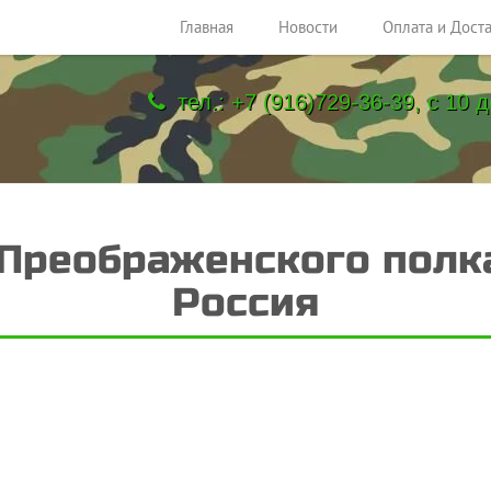
Главная
Новости
Оплата и Дост
тел.: +7 (916)729-36-39, с 10 д
реображенского полка,
Россия