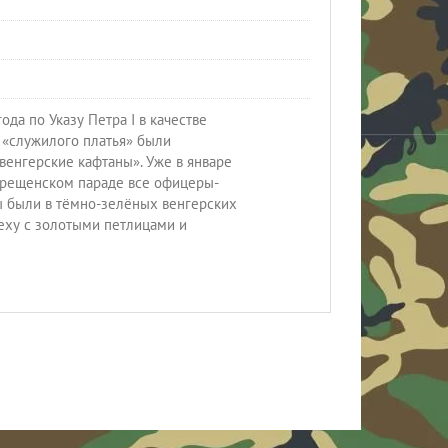
ода по Указу Петра I в качестве
 «служилого платья» были
венгерские кафтаны». Уже в январе
крещенском параде все офицеры-
 были в тёмно-зелёных венгерских
еху с золотыми петлицами и