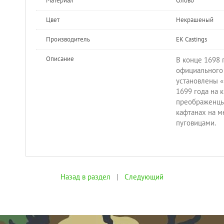
Материал
Олово
Цвет
Некрашеный
Производитель
EK Castings
Описание
В конце 1698 г
официального
установлены «
1699 года на 
преображенцы
кафтанах на м
пуговицами.
Назад в раздел
|
Следующий