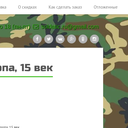
авка
О скидках
Как сделать заказ
Отложенные
о 18 (пн-пт)
soldatic.ru@gmail.com
па, 15 век
ропа, 15 век