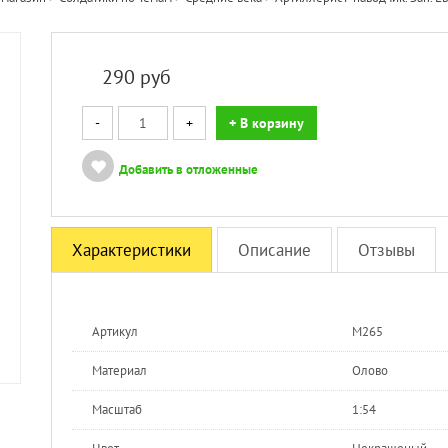
290
руб
-
+
+ В корзину
Добавить в отложенные
Характеристики
Описание
Отзывы
Артикул
M265
Материал
Олово
Масштаб
1:54