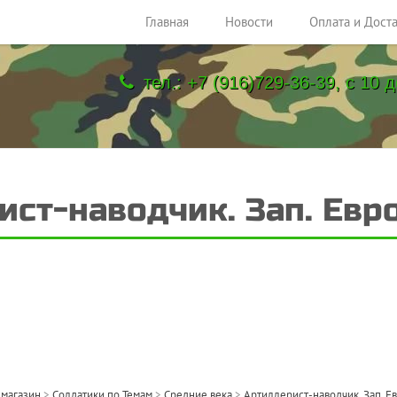
Главная
Новости
Оплата и Дост
тел.: +7 (916)729-36-39, с 10 д
ст-наводчик. Зап. Евро
-магазин
>
Солдатики по Темам
>
Средние века
>
Артиллерист-наводчик. Зап. Ев