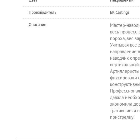
Цвет
Некрашеный
Производитель
EK Castings
Описание
Мастер-навод
весь процесс 
пороха, вес за
Учитывая все э
направление в
наводчик опре
вертикальный 
Артиллеристы
фиксировали с
конструктивны
Профессиональ
давала необхо
экономила дор
тратившиеся 
пристрелку.