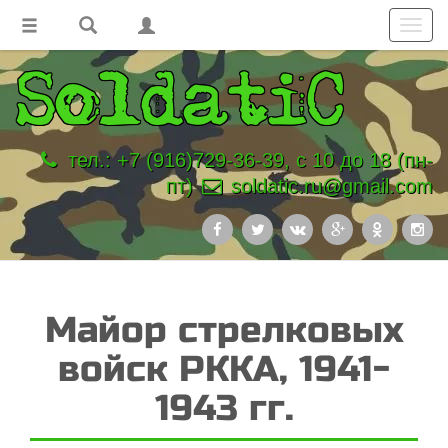
Toggl
navig
тел.: +7 (916)729-36-39, с 10 до 18 (пн-
пт)
soldatic.ru@gmail.com
Майор стрелковых
войск РККА, 1941-
1943 гг.