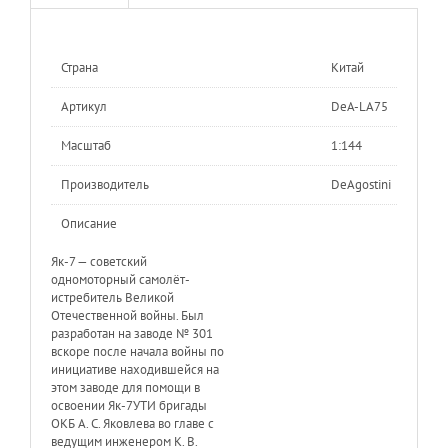
Страна
Китай
Артикул
DeA-LA75
Масштаб
1:144
Производитель
DeAgostini
Описание
Як-7 — советский
одномоторный самолёт-
истребитель Великой
Отечественной войны. Был
разработан на заводе № 301
вскоре после начала войны по
инициативе находившейся на
этом заводе для помощи в
освоении Як-7УТИ бригады
ОКБ А. С. Яковлева во главе с
ведущим инженером К. В.