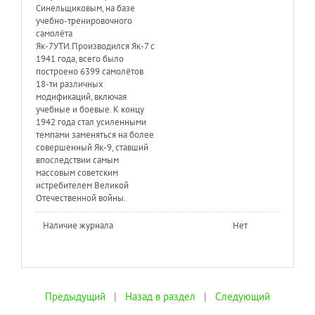
Синельщиковым, на базе
учебно-тренировочного
самолёта
Як-7УТИ.Производился Як-7 с
1941 года, всего было
построено 6399 самолётов
18-ти различных
модификаций, включая
учебные и боевые. К концу
1942 года стал усиленными
темпами заменяться на более
совершенный Як-9, ставший
впоследствии самым
массовым советским
истребителем Великой
Отечественной войны.
Наличие журнала
Нет
Предыдущий
|
Назад в раздел
|
Следующий