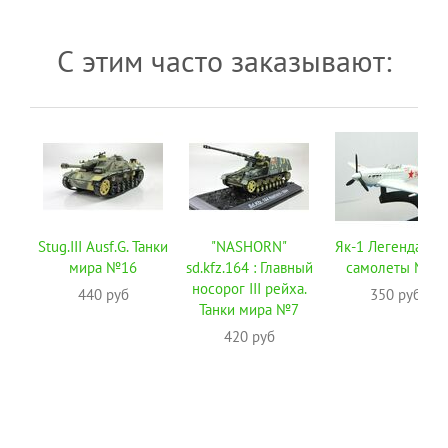
С этим часто заказывают:
Stug.III Ausf.G. Танки
"NASHORN"
Як-1 Легендарны
мира №16
sd.kfz.164 : Главный
самолеты №79
носорог III рейха.
440 руб
350 руб
Танки мира №7
420 руб