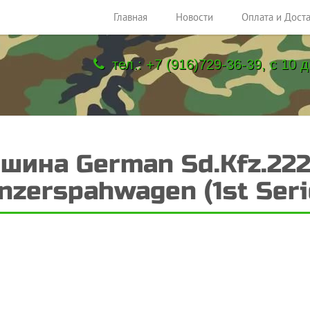
Главная
Новости
Оплата и Дост
тел.: +7 (916)729-36-39, с 10 д
ина German Sd.Kfz.222
nzerspahwagen (1st Seri