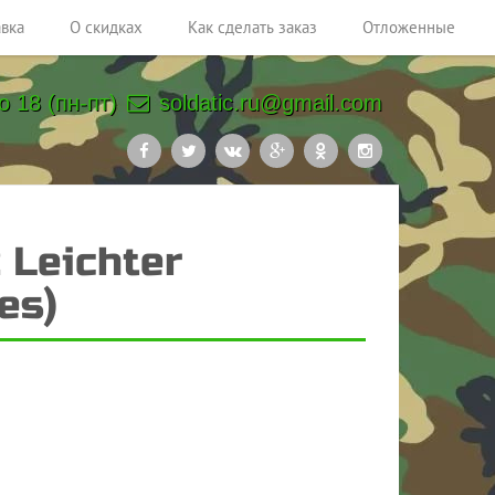
авка
О скидках
Как сделать заказ
Отложенные
о 18 (пн-пт)
soldatic.ru@gmail.com
 Leichter
es)