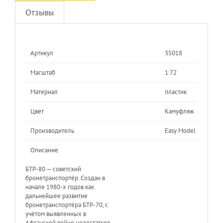
Отзывы
Артикул
35018
Масштаб
1:72
Материал
пластик
Цвет
Камуфляж
Производитель
Easy Model
Описание
БТР-80 — советский
бронетранспортёр. Создан в
начале 1980-х годов как
дальнейшее развитие
бронетранспортёра БТР-70, с
учётом выявленных в
Афганской войне недостатков