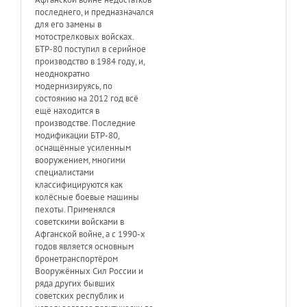
последнего, и предназначался
для его замены в
мотострелковых войсках.
БТР-80 поступил в серийное
производство в 1984 году, и,
неоднократно
модернизируясь, по
состоянию на 2012 год всё
ещё находится в
производстве. Последние
модификации БТР-80,
оснащённые усиленным
вооружением, многими
специалистами
классифицируются как
колёсные боевые машины
пехоты. Применялся
советскими войсками в
Афганской войне, а с 1990-х
годов является основным
бронетранспортёром
Вооружённых Сил России и
ряда других бывших
советских республик и