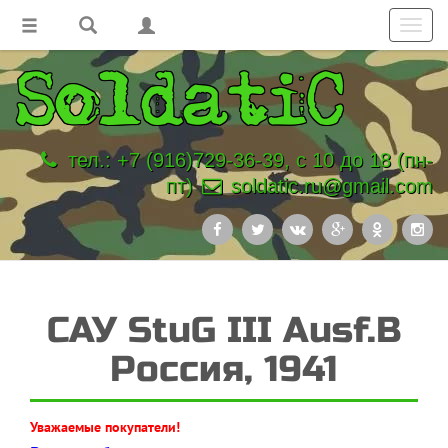
Toggl
navig
тел.: +7 (916)729-36-39, с 10 до 18 (пн-
пт)
soldatic.ru@gmail.com
САУ StuG III Ausf.B
Россия, 1941
Уважаемые покупатели!