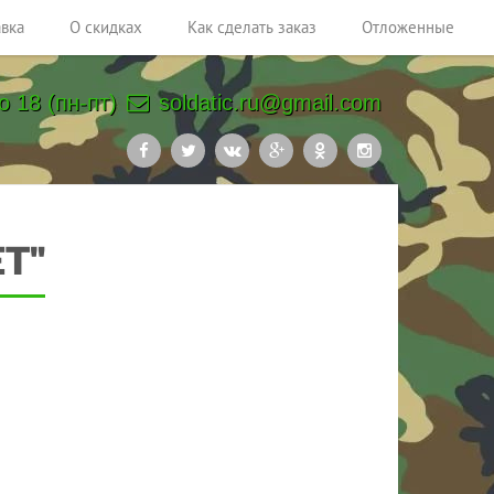
авка
О скидках
Как сделать заказ
Отложенные
о 18 (пн-пт)
soldatic.ru@gmail.com
T"