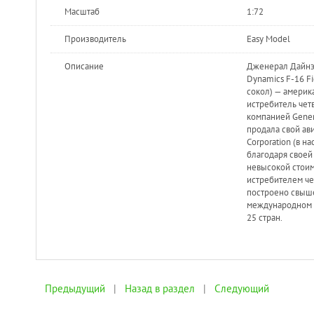
Масштаб
1:72
Производитель
Easy Model
Описание
Дженерал Дайнэм
Dynamics F-16 F
сокол) — амери
истребитель чет
компанией Gener
продала свой ав
Corporation (в н
благодаря своей
невысокой стоим
истребителем че
построено свыше
международном 
25 стран.
Предыдущий
|
Назад в раздел
|
Следующий