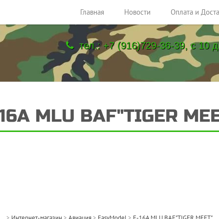
Главная
Новости
Оплата и Дост
тел.: +7 (916)729-36-39, с 10 д
-16A MLU BAF"TIGER MEE
>
Интернет-магазин
>
Авиация
>
EasyModel
>
F-16A MLU BAF"TIGER MEET"