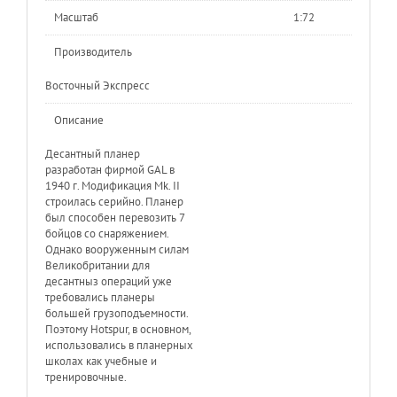
Масштаб
1:72
Производитель
Восточный Экспресс
Описание
Десантный планер
разработан фирмой GAL в
1940 г. Модификация Mk. II
строилась серийно. Планер
был способен перевозить 7
бойцов со снаряжением.
Однако вооруженным силам
Великобритании для
десантныз операций уже
требовались планеры
большей грузоподъемности.
Поэтому Hotspur, в основном,
использовались в планерных
школах как учебные и
тренировочные.