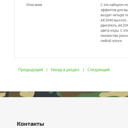
Описание
С эти набором м
эффектов для вы
входит четыре п
AK2040 выхлоп,
двигатель, AK20
цвета охры. С э
множество разл
любой эпохи.
Предыдущий
|
Назад в раздел
|
Следующий
Контакты