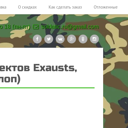
авка
О скидках
Как сделать заказ
Отложенные
о 18 (пн-пт)
soldatic.ru@gmail.com
ктов Exausts,
лоп)