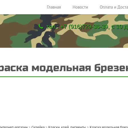
Главная
Новости
Оплата и Дост
тел.: +7 (916)729-36-39, с 10 д
раска модельная брезе
нтернет-магазин
>
Склейка
>
Краски, клей, пигменты
>
Краска модельная брез