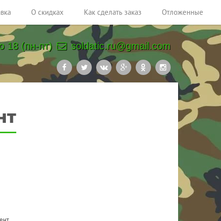
авка
О скидках
Как сделать заказ
Отложенные
о 18 (пн-пт)
soldatic.ru@gmail.com
нт
ент