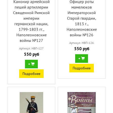
Канонир армейской
Офицер роты
пешей артиллерии
мамелюков
Священной Римской
Императорской
империи
Старой гвардии,
германской нации,
1813 г.,
1799-1803 гг.,
Наполеоновские
Наполеоновские
войны №126
войны №127
Артикул: НВП-126
550 руб
Артикул: НВП-127
550 руб
+
+
Подробнее
Подробнее