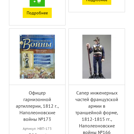
+
Подробнее
Офицер
Сапер инженерных
гарнизонной
частей французской
артиллерии, 1812 г.,
армии в
Наполеоновские
траншейной форме,
войны №173
1812-1815 гг.,
Наполеоновские
Артикул: НВП-173
войны №166