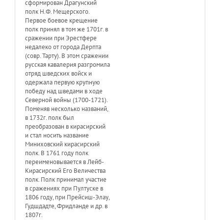
сформирован Драгунский
полк Н.Ф. Мещерского.
Первое боевое крещение
полк принял в том же 1701г. в
сражении при Эрестфере
недалеко от города Дерпта
(совр. Тарту). В этом сражении
русская кавалерия разгромила
отряд шведских войск и
одержала первую крупную
победу над шведами в ходе
Северной войны (1700-1721).
Поменяв несколько названий,
в 1732г. полк был
преобразован в кирасирский
и стал носить название
Миниховский кирасирский
полк. В 1761 году полк
переименовывается в Лейб-
Кирасирский Его Величества
полк. Полк принимал участие
в сражениях при Пултуске в
1806 году, при Прейсиш-Элау,
Гудшдадте, Фридланде и др. в
1807г.