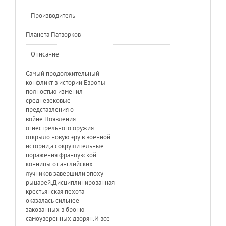
Производитель
Планета Патворков
Описание
Самый продолжительный
конфликт в истории Европы
полностью изменил
средневековые
представления о
войне.Появления
огнестрельного оружия
открыло новую эру в военной
истории,а сокрушительные
поражения французской
конницы от английских
лучников завершили эпоху
рыцарей.Дисциплинированная
крестьянская пехота
оказалась сильнее
закованных в броню
самоуверенных дворян.И все