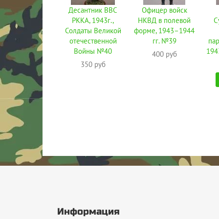
Десантник ВВС
Офицер войск
РККА, 1943г.,
НКВД в полевой
С
Солдаты Великой
форме, 1943–1944
отечественной
гг. №39
па
Войны №40
194
400 руб
350 руб
Информация