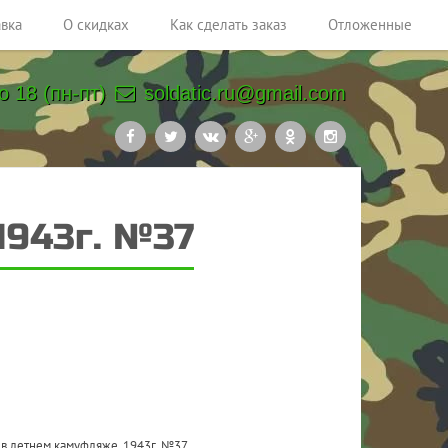
авка
О скидках
Как сделать заказ
Отложенные
о 18 (пн-пт)
soldatic.ru@gmail.com
1943г. №37
 в летнем камуфляже, 1943г. №37