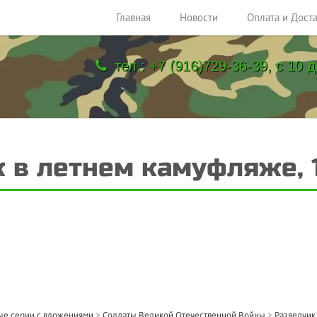
Главная
Новости
Оплата и Дост
тел.: +7 (916)729-36-39, с 10 д
 в летнем камуфляже, 
е серии с вложениями
>
Солдаты Великой Отечественной Войны
>
Разведчик