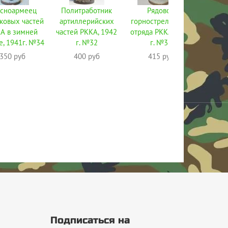
сноармеец
Политработник
Рядовой
Рядово
ковых частей
артиллерийских
горнострелкового
в похо
А в зимней
частей РККА, 1942
отряда РККА, 1942
194
, 1941г. №34
г. №32
г. №31
4
350 руб
400 руб
415 руб
Подписаться на