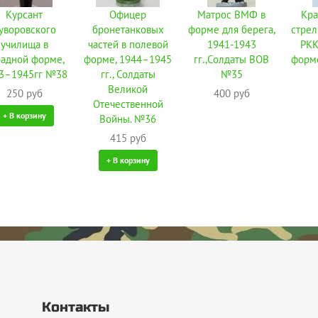
Курсант
Офицер
Матрос ВМФ в
Кра
уворовского
бронетанковых
форме для берега,
стрел
училища в
частей в полевой
1941-1943
РКК
радной форме,
форме, 1944–1945
гг.,Солдаты ВОВ
форме
3–1945гг №38
гг., Солдаты
№35
Великой
250 руб
400 руб
Отечественной
+ В корзину
Войны. №36
415 руб
+ В корзину
Контакты