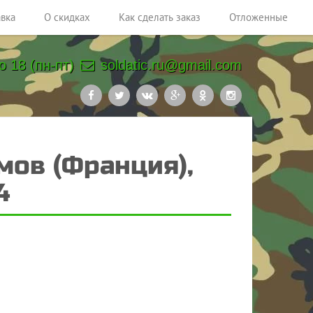
авка
О скидках
Как сделать заказ
Отложенные
о 18 (пн-пт)
soldatic.ru@gmail.com
имов (Франция),
4