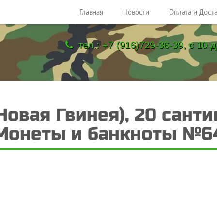
Главная
Новости
Оплата и Дост
тел.: +7 (916)729-36-39, с 10 д
Новая Гвинея), 20 сант
Монеты и банкноты №6