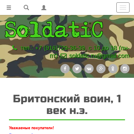
Toggl
navig
тел.: +7 (916)729-36-39, с 10 до 18 (пн-
пт)
soldatic.ru@gmail.com
Бритонский воин, 1
век н.э.
Уважаемые покупатели!