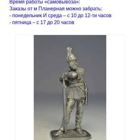
Время работы «самовывоза»:
Заказы от м Планерная можно забрать:
- понедельник И среда – с 10 до 12-ти часов
- пятница – с 17 до 20 часов