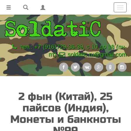
Toggl
navig
тел.: +7 (916)729-36-39, с 10 до 18 (пн-
пт)
soldatic.ru@gmail.com
2 фын (Китай), 25
пайсов (Индия),
Монеты и банкноты
№99