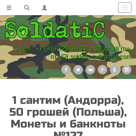
Toggl
navig
тел.: +7 (916)729-36-39, с 10 до 18 (пн-
пт)
soldatic.ru@gmail.com
1 сантим (Андорра),
50 грошей (Польша),
Монеты и банкноты
№127