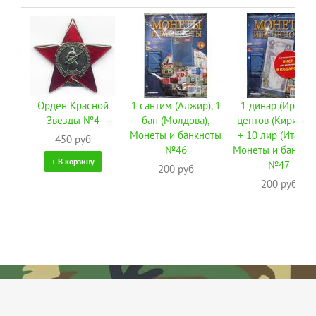
Орден Красной
1 сантим (Алжир), 1
1 динар (Ирак), 
Звезды №4
бан (Молдова),
центов (Кирибати
Монеты и банкноты
+ 10 лир (Италия)
450 руб
№46
Монеты и банкно
+ В корзину
№47
200 руб
200 руб