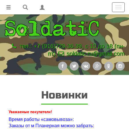
Toggl
navig
тел.: +7 (916)729-36-39, с 10 до 18 (пн-
пт)
soldatic.ru@gmail.com
Новинки
Уважаемые покупатели!
Время работы «самовывоза»:
Заказы от м Планерная можно забрать: