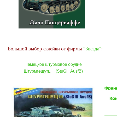
Большой выбор склейки от фирмы
"Звезда"
:
Немецкое штурмовое орудие
Штурмгешутц III (StuGIII AusfB)
Фран
Ком