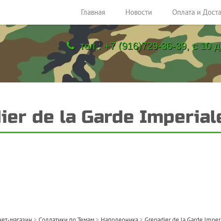
Главная
Новости
Оплата и Дост
тел.: +7 (916)729-36-39, с 10 д
ier de la Garde Imperial
ет-магазин
>
Солдатики по Темам
>
Наполеоника
>
Grenadier de la Garde Imperi