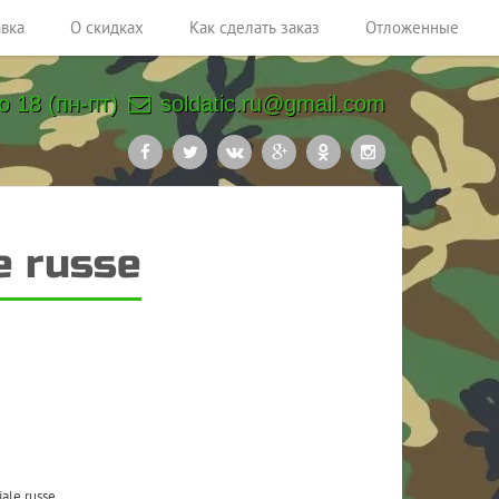
авка
О скидках
Как сделать заказ
Отложенные
о 18 (пн-пт)
soldatic.ru@gmail.com
e russe
ale russe