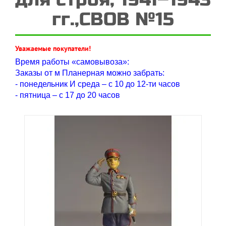
гг.,СВОВ №15
Уважаемые покупатели!
Время работы «самовывоза»:
Заказы от м Планерная можно забрать:
- понедельник И среда – с 10 до 12-ти часов
- пятница – с 17 до 20 часов