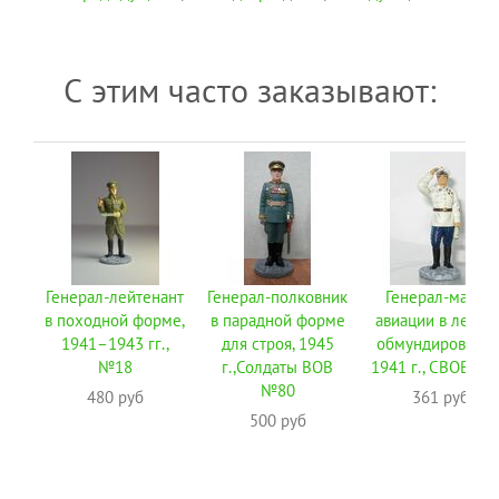
С этим часто заказывают:
Генерал-лейтенант
Генерал-полковник
Генерал-майор
в походной форме,
в парадной форме
авиации в летне
1941–1943 гг.,
для строя, 1945
обмундировании
№18
г.,Солдаты ВОВ
1941 г., СВОВ №
№80
480 руб
361 руб
500 руб