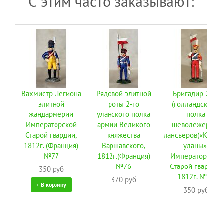
С этим часто заказывают:
Вахмистр Легиона
Рядовой элитной
Бригадир 2-го
элитной
роты 2-го
(голландского)
жандармерии
уланского полка
полка
Императорской
армии Великого
шеволежеров-
Старой гвардии,
княжества
лансьеров(«Крас
1812г. (Франция)
Варшавского,
уланы»)
№77
1812г.(Франция)
Императорской
№76
Старой гвардии,
350 руб
1812г. №72
370 руб
+ В корзину
350 руб