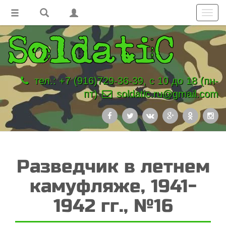
Toggl
navig
тел.: +7 (916)729-36-39, с 10 до 18 (пн-
пт)
soldatic.ru@gmail.com
Разведчик в летнем
камуфляже, 1941-
1942 гг., №16