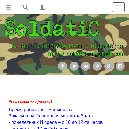
Toggl
navig
тел.: +7 (916)729-36-39, с 10 до 18 (пн-
пт)
soldatic.ru@gmail.com
Уважаемые покупатели!
Время работы «самовывоза»:
Заказы от м Планерная можно забрать:
- понедельник И среда – с 10 до 12-ти часов
- пятница – с 17 до 20 часов