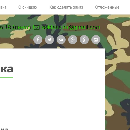
авка
О скидках
Как сделать заказ
Отложенные
о 18 (пн-пт)
soldatic.ru@gmail.com
ека
 века