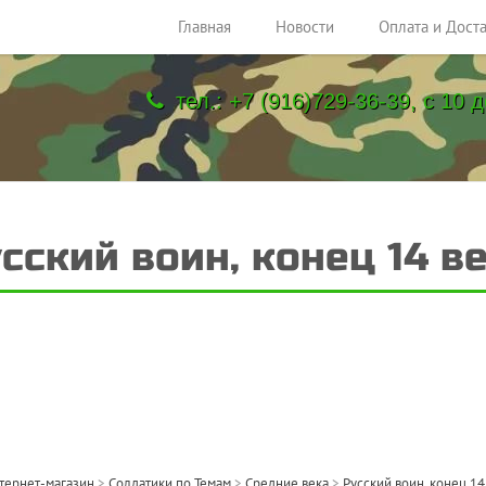
Главная
Новости
Оплата и Дост
тел.: +7 (916)729-36-39, с 10 д
сский воин, конец 14 в
тернет-магазин
>
Солдатики по Темам
>
Средние века
>
Русский воин, конец 14