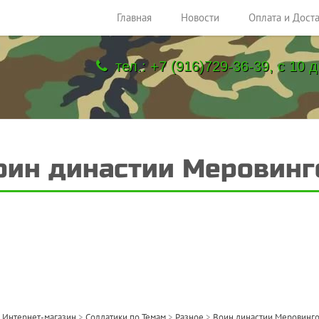
Главная
Новости
Оплата и Дост
тел.: +7 (916)729-36-39, с 10 д
оин династии Меровинг
>
Интернет-магазин
>
Солдатики по Темам
>
Разное
>
Воин династии Меровинг