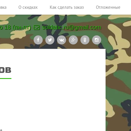
авка
О скидках
Как сделать заказ
Отложенные
о 18 (пн-пт)
soldatic.ru@gmail.com
ов
ов