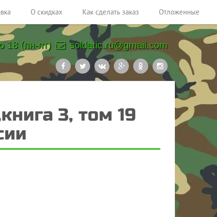
авка
О скидках
Как сделать заказ
Отложенные
о 18 (пн-пт)
soldatic.ru@gmail.com
нига 3, том 19
сии