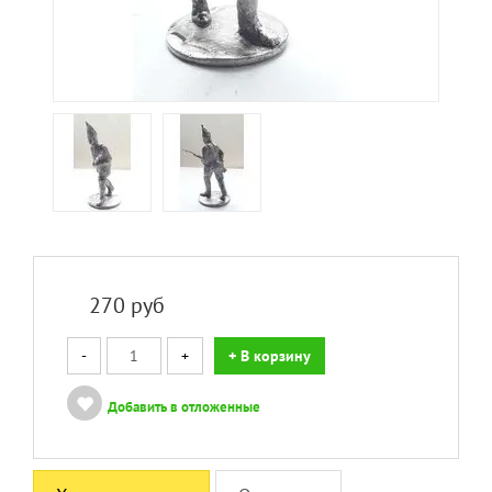
270
руб
-
+
+ В корзину
Добавить в отложенные