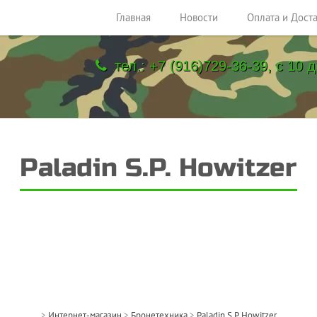
Главная
Новости
Оплата и Дост
тел.: +7 (916)729-36-39, с 10 д
Paladin S.P. Howitzer
>
Интернет-магазин
>
Бронетехника
>
Paladin S.P. Howitzer