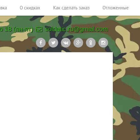
авка
О скидках
Как сделать заказ
Отложенные
о 18 (пн-пт)
soldatic.ru@gmail.com