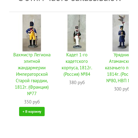
Вахмистр Легиона
Кадет 1-го
Урядник
элитной
кадетского
Атаманского
жандармерии
корпуса, 1812г.
казачьего полка
Императорской
(Россия) №84
1814г. (Россия)
Старой гвардии,
№80, НВП №80
380 руб
1812г. (Франция)
300 руб
№77
350 руб
+ В корзину