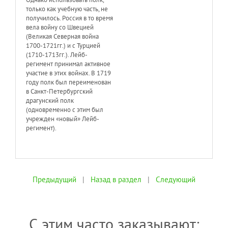
только как учебную часть, не
получилось. Россия в то время
вела войну со Швецией
(Великая Северная война
1700-1721гг.) и с Турцией
(1710-1713гг.). Лейб-
регимент принимал активное
участие в этих войнах. В 1719
году полк был переименован
в Санкт-Петербургский
драгунский полк
(одновременно с этим был
учрежден «новый» Лейб-
регимент).
Предыдущий
|
Назад в раздел
|
Следующий
С этим часто заказывают: