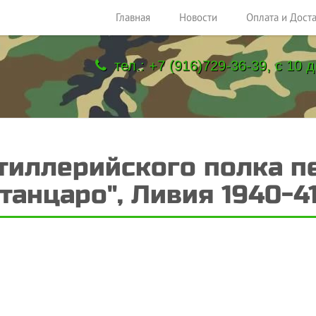
Главная
Новости
Оплата и Дост
тел.: +7 (916)729-36-39, с 10 д
ртиллерийского полка п
танцаро", Ливия 1940-41