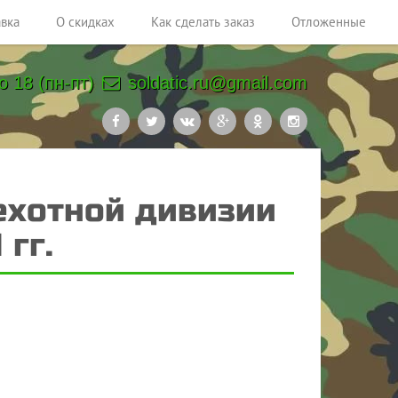
авка
О скидках
Как сделать заказ
Отложенные
о 18 (пн-пт)
soldatic.ru@gmail.com
ехотной дивизии
 гг.