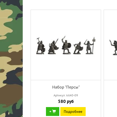
Набор "Персы"
Артикул: kit40-09
580 руб
+
Подробнее