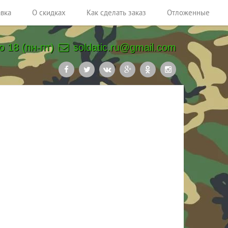
авка
О скидках
Как сделать заказ
Отложенные
о 18 (пн-пт)
soldatic.ru@gmail.com