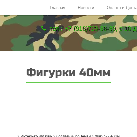
Главная
Новости
Оплата и Дост
тел.: +7 (916)729-36-39, с 10 д
Фигурки 40мм
>
Интернет-магазин
>
Солдатики по Темам
>
Фигурки 40мм