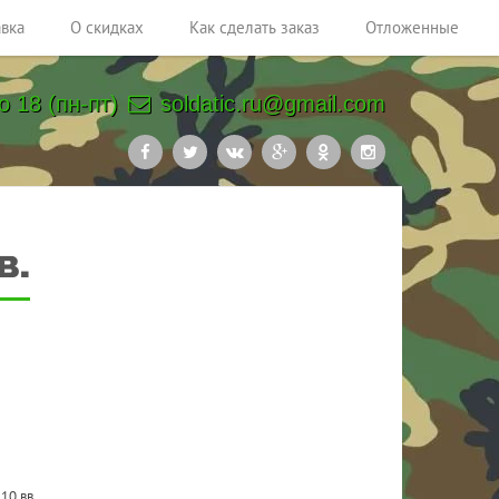
авка
О скидках
Как сделать заказ
Отложенные
о 18 (пн-пт)
soldatic.ru@gmail.com
в.
10 вв.