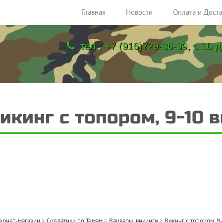
Главная
Новости
Оплата и Дост
тел.: +7 (916)729-36-39, с 10 д
икинг с топором, 9-10 в
ернет-магазин
>
Солдатики по Темам
>
Варвары, викинги
>
Викинг с топором, 9-