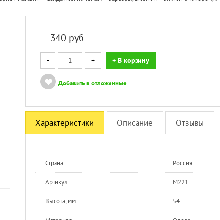
340
руб
-
+
+ В корзину
Добавить в отложенные
Характеристики
Описание
Отзывы
Страна
Россия
Артикул
M221
Высота, мм
54