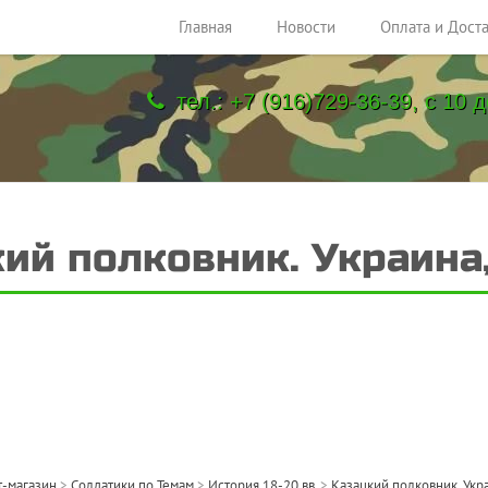
Главная
Новости
Оплата и Дост
тел.: +7 (916)729-36-39, с 10 д
ий полковник. Украина,
-магазин
>
Солдатики по Темам
>
История 18-20 вв.
>
Казацкий полковник. Укра