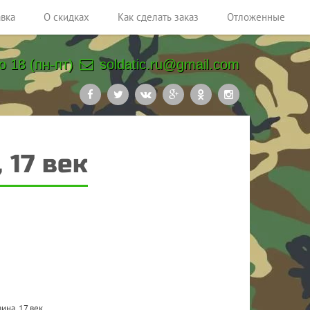
авка
О скидках
Как сделать заказ
Отложенные
о 18 (пн-пт)
soldatic.ru@gmail.com
 17 век
ина, 17 век