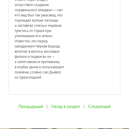
искусством создания
«правильного имиджа» — сам
его вид был так ужасающ, что
порождал жуткие легенды
и заставлял смелых моряков
трястись от страха при
упоминании его имени.
Известно, что перед
нападением Чёрная Борода
вплетал в волосы восковые
фитили и поджигал их —
а затем являлся противнику
в клубах дыма и полыхающем
пламени, словно сам Дьявол
из преисподней.
Предыдущий
|
Назад в раздел
|
Следующий