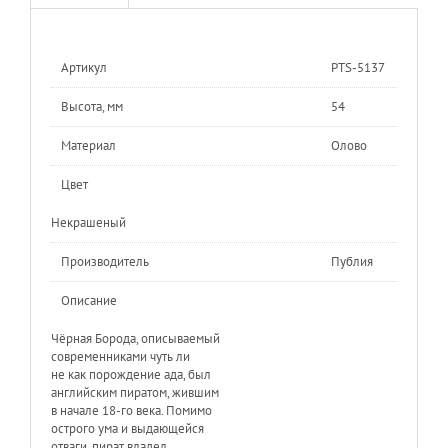
Артикул
PTS-5137
Высота, мм
54
Материал
Олово
Цвет
Некрашеный
Производитель
Публия
Описание
Чёрная Борода, описываемый
современниками чуть ли
не как порождение ада, был
английским пиратом, жившим
в начале 18-го века. Помимо
острого ума и выдающейся
отваги, пират владел