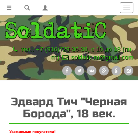
Toggl
navig
тел.: +7 (916)729-36-39, с 10 до 18 (пн-
пт)
soldatic.ru@gmail.com
Эдвард Тич "Черная
Борода", 18 век.
Уважаемые покупатели!