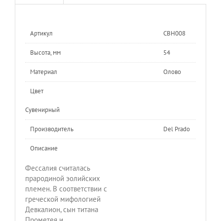
Артикул
CBH008
Высота, мм
54
Материал
Олово
Цвет
Сувенирный
Производитель
Del Prado
Описание
Фессалия считалась
прародиной эолийских
племен. В соответствии с
греческой мифологией
Девкалион, сын титана
Прометея и,