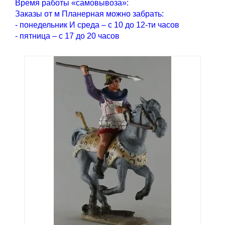
Время работы «самовывоза»:
Заказы от м Планерная можно забрать:
- понедельник И среда – с 10 до 12-ти часов
- пятница – с 17 до 20 часов