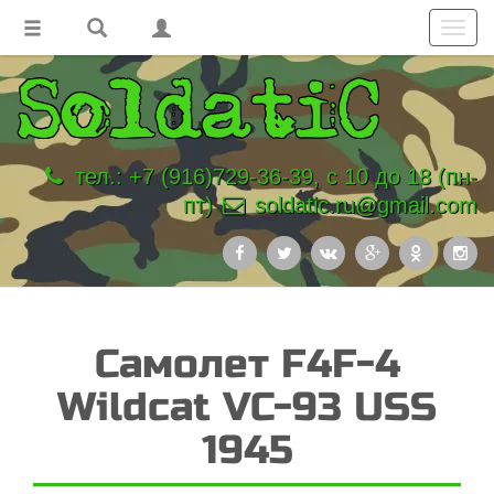
Toggl
navig
тел.: +7 (916)729-36-39, с 10 до 18 (пн-
пт)
soldatic.ru@gmail.com
Самолет F4F-4
Wildcat VC-93 USS
1945