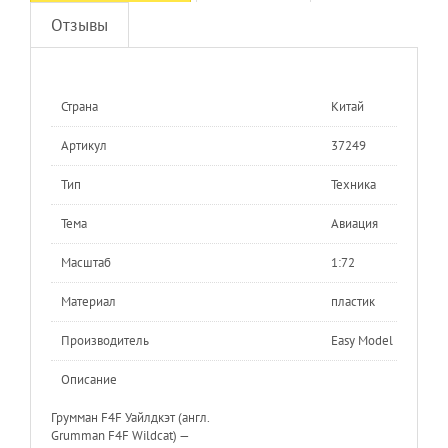
Отзывы
Страна
Китай
Артикул
37249
Тип
Техника
Тема
Авиация
Масштаб
1:72
Материал
пластик
Производитель
Easy Model
Описание
Грумман F4F Уайлдкэт (англ.
Grumman F4F Wildcat) —