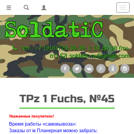
Toggl
navig
тел.: +7 (916)729-36-39, с 10 до 18 (пн-
пт)
soldatic.ru@gmail.com
TPz 1 Fuchs, №45
Уважаемые покупатели!
Время работы «самовывоза»:
Заказы от м Планерная можно забрать: