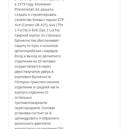
в 1979 году. Компания
Rheinmetall AG решила
создать и спроектировать
семейство боевых машин БТР:
4х4 (Condor UR-425), 6х6 (TPz
1 Fuchs) и 8х8 (Spz 2 Luchs).
Сварной корпус из стальных
бронелистов обеспечивает
защиту от пуль и осколков
артиллерийских снарядов.
Вход и выход из десантного
отделения на 10 человек
осуществляется через
двухстворчатую дверь в
кормовом бронелисте.
Моторно-трансмиссионное
отделение в средней части
корпуса отделено от
остальных
противопожарными
перегородками. Силовая
установка состоит из 8-
цилиндрового V-образного
дизельного двигателя
жидкостного охлаждения ОМ