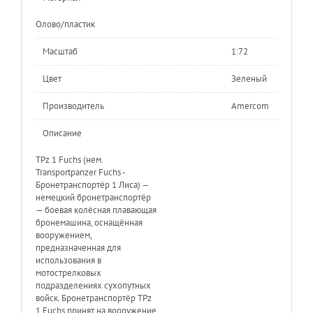
Олово/пластик
Масштаб
1:72
Цвет
Зеленый
Производитель
Amercom
Описание
TPz 1 Fuchs (нем.
Transportpanzer Fuchs -
Бронетранспортёр 1 Лиса) —
немецкий бронетранспортёр
— боевая колёсная плавающая
бронемашина, оснащённая
вооружением,
предназначенная для
использования в
мотострелковых
подразделениях сухопутных
войск. Бронетранспортёр TPz
1 Fuchs принят на вооружение