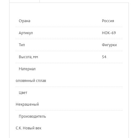
Страна
Россия
Артикул
НОК-69
Тип
Фигурки
Высота, мм
54
Материал
оловянный сплав
Цвет
Некрашеный
Производитель
С.К. Новый век