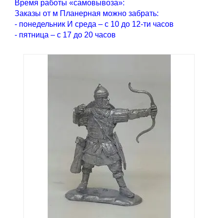
Время работы «самовывоза»:
Заказы от м Планерная можно забрать:
- понедельник И среда – с 10 до 12-ти часов
- пятница – с 17 до 20 часов