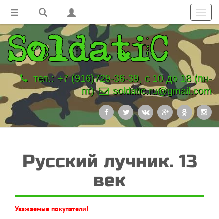
Toggl
navig
тел.: +7 (916)729-36-39, с 10 до 18 (пн-
пт)
soldatic.ru@gmail.com
Русский лучник. 13
век
Уважаемые покупатели!