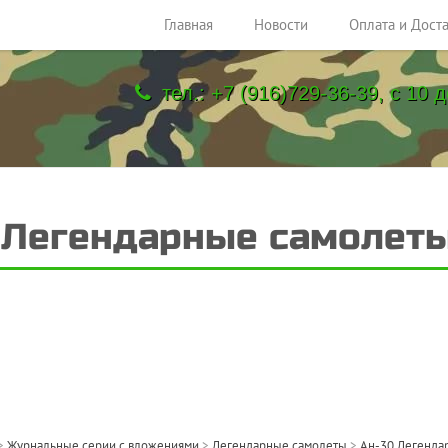
Главная
Новости
Оплата и Дост
тел.: +7 (916)729-36-39, с 10 д
 Легендарные самолет
>
Журнальные серии с вложениями
>
Легендарные самолеты
>
Ан-30 Легенда