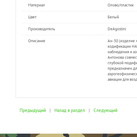
Материал
Олово/пластик
Цвет
Белый
Производитель
DeAgostini
Описание
Ан-30 (изделие «
кодификации НАТ
наблюдения и аэр
Антонова совмест
глубокой модифи
предназначен д
аэрогеофизическ
авиации для воз
Предыдущий
|
Назад в раздел
|
Следующий