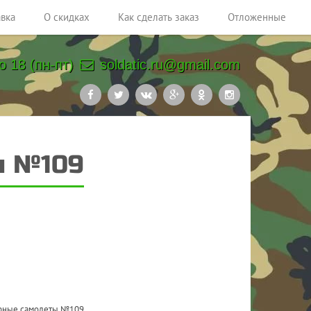
авка
О скидках
Как сделать заказ
Отложенные
о 18 (пн-пт)
soldatic.ru@gmail.com
ы №109
рные самолеты №109