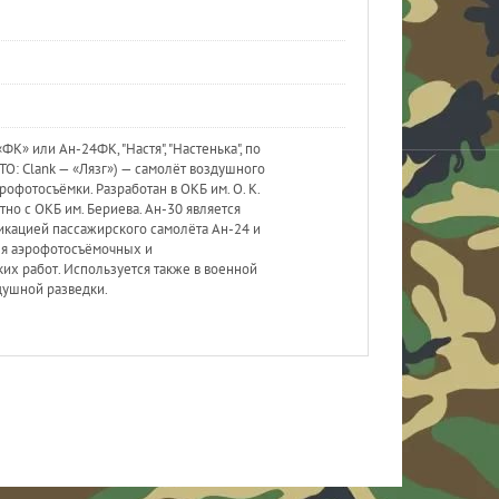
ФК» или Ан-24ФК, "Настя", "Настенька", по
О: Clank — «Лязг») — самолёт воздушного
офотосъёмки. Разработан в ОКБ им. О. К.
но с ОКБ им. Бериева. Ан-30 является
кацией пассажирского самолёта Ан-24 и
ля аэрофотосъёмочных и
их работ. Используется также в военной
душной разведки.