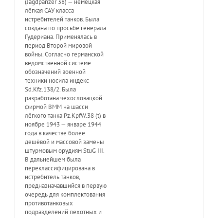
(Jagdpanzer 38) — немецкая
лёгкая САУ класса
истребителей танков. Была
создана по просьбе генерала
Гудериана. Применялась в
период Второй мировой
войны. Согласно германской
ведомственной системе
обозначений военной
техники носила индекс
Sd.Kfz.138/2. Была
разработана чехословацкой
фирмой BMM на шасси
лёгкого танка Pz.KpfW.38 (t) в
ноябре 1943 — январе 1944
года в качестве более
дешёвой и массовой замены
штурмовым орудиям StuG III.
В дальнейшем была
переклассифицирована в
истребитель танков,
предназначавшийся в первую
очередь для комплектования
противотанковых
подразделений пехотных и