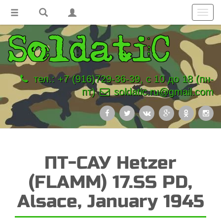
Toggl
navig
тел.: +7 (916)729-36-39, с 10 до 18 (пн-
пт)
soldatic.ru@gmail.com
ПТ-САУ Hetzer
(FLAMM) 17.SS PD,
Alsace, January 1945