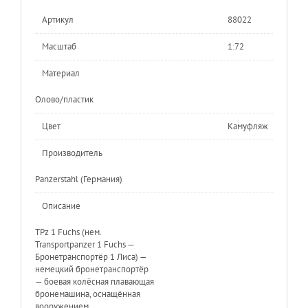
Артикул
88022
Масштаб
1:72
Материал
Олово/пластик
Цвет
Камуфляж
Производитель
Рanzerstahl (Германия)
Описание
TPz 1 Fuchs (нем.
Transportpanzer 1 Fuchs —
Бронетранспортёр 1 Лиса) —
немецкий бронетранспортёр
— боевая колёсная плавающая
бронемашина, оснащённая
вооружением.