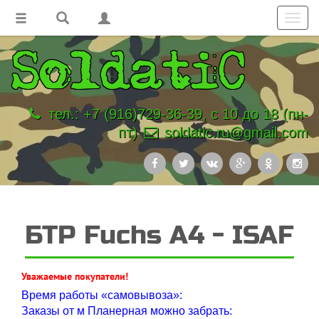
Toggl
navig
тел.: +7 (916)729-36-39, с 10 до 18 (пн-
пт)
soldatic.ru@gmail.com
БТР Fuchs A4 - ISAF
Уважаемые покупатели!
Время работы «самовывоза»:
Заказы от м Планерная можно забрать: