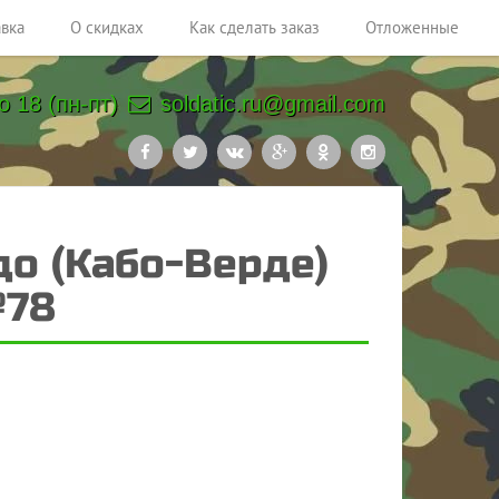
авка
О скидках
Как сделать заказ
Отложенные
о 18 (пн-пт)
soldatic.ru@gmail.com
удо (Кабо-Верде)
№78