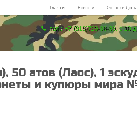
Главная
Новости
Оплата и Дост
тел.: +7 (916)729-36-39, с 10 д
), 50 атов (Лаос), 1 эск
неты и купюры мира 