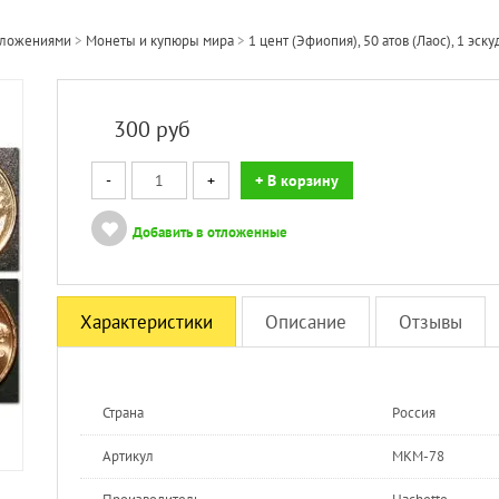
вложениями
>
Монеты и купюры мира
>
1 цент (Эфиопия), 50 атов (Лаос), 1 э
300
руб
-
+
+ В корзину
Добавить в отложенные
Характеристики
Описание
Отзывы
Страна
Россия
Артикул
МКМ-78