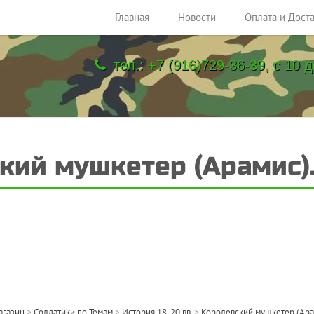
Главная
Новости
Оплата и Дост
тел.: +7 (916)729-36-39, с 10 д
кий мушкетер (Арамис)
агазин
>
Солдатики по Темам
>
История 18-20 вв.
>
Королевский мушкетер (Ара