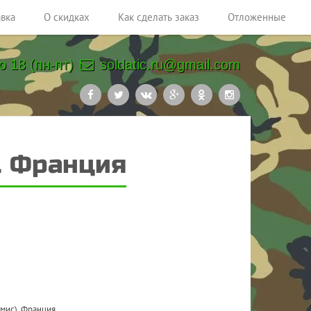
авка
О скидках
Как сделать заказ
Отложенные
о 18 (пн-пт)
soldatic.ru@gmail.com
. Франция
мис). Франция