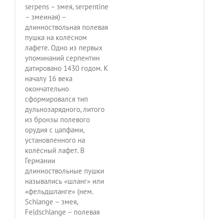
serpens – змея, serpentine
– змеиная) –
длинноствольная полевая
пушка на колёсном
лафете. Одно из первых
упоминаний серпентин
датировано 1430 годом. К
началу 16 века
окончательно
сформировался тип
дульнозарядного, литого
из бронзы полевого
орудия с цапфами,
установленного на
колёсный лафет. В
Германии
длинноствольные пушки
назывались «шланг» или
«фельдшланге» (нем.
Schlange – змея,
Feldschlange – полевая