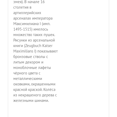
змея). В начале 16
столетия в
артиллерийских
арсеналах императора
Максимилиана I (имп.
1495-1515) имелось
множество таких пушек.
Рисунки из арсенальной
книги (Zeugbuch Kaiser
Maximilians I) показывают
бронзовые стволы с
литым декором и
моноблочные лафеты
чёрного цвета с
металлическими
оковками, окрашенными
красной краской. Колёса
из некрашеного дерева с
железными шинами.