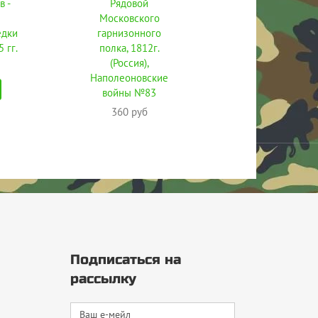
 -
Рядовой
Московского
едки
гарнизонного
 гг.
полка, 1812г.
(Россия),
Наполеоновские
войны №83
360 руб
Подписаться на
рассылку