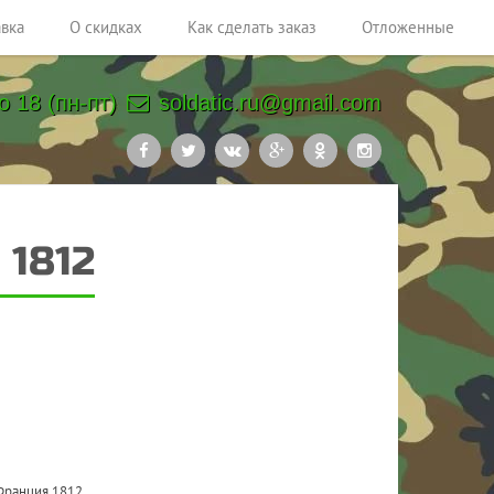
авка
О скидках
Как сделать заказ
Отложенные
о 18 (пн-пт)
soldatic.ru@gmail.com
 1812
Франция 1812