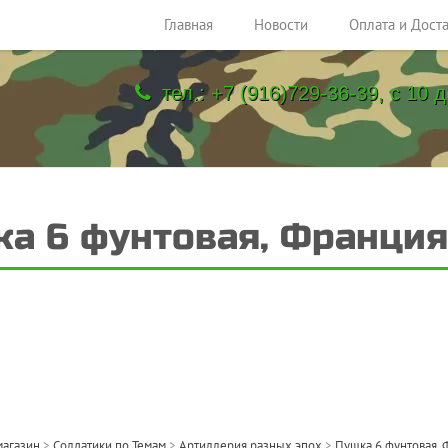
Главная
Новости
Оплата и Дост
тел.: +7 (916)729-36-39, с 10 д
а 6 фунтовая, Франция
магазин
>
Солдатики по Темам
>
Артиллерия разных эпох
>
Пушка 6 фунтовая, 