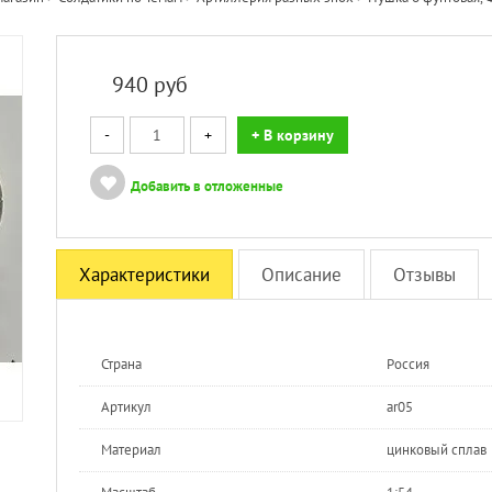
940
руб
-
+
+ В корзину
Добавить в отложенные
Характеристики
Описание
Отзывы
Страна
Россия
Артикул
ar05
Материал
цинковый сплав