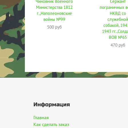
Чиновник Военного
Сержант
Министерства 1812
пограничных в
г.,Наполеоновские
НКВД со
войны №99
служебной
собакой, 19
500 руб
1943 гг.,Солд
ВОВ №65
470 руб
Информация
Главная
Как сделать заказ