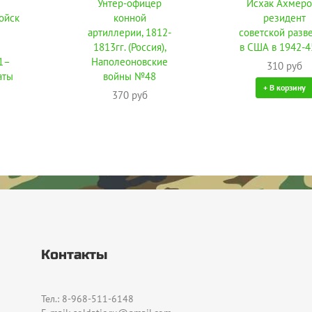
Унтер-офицер
Исхак Ахмеров
ойск
конной
резидент
артиллерии, 1812-
советской разв
1813гг. (Россия),
в США в 1942-45
41–
Наполеоновские
310 руб
аты
войны №48
+ В корзину
370 руб
Контакты
Тел.: 8-968-511-6148