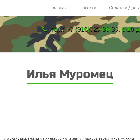
Главная
Новости
Оплата и Дост
тел.: +7 (916)729-36-39, с 10 д
Илья Муромец
>
Интернет-магазин
>
Солдатики по Темам
>
Средние века
>
Илья Муромец