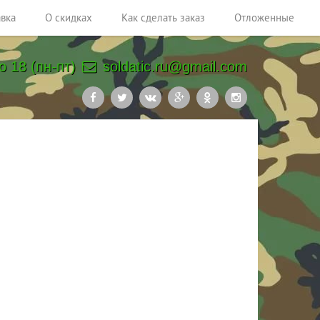
авка
О скидках
Как сделать заказ
Отложенные
о 18 (пн-пт)
soldatic.ru@gmail.com