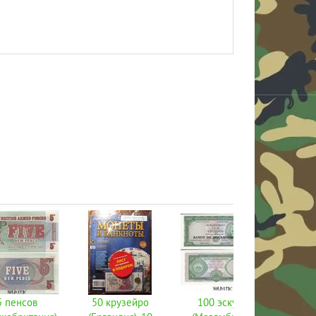
5 пенсов
50 крузейро
100 эскудо
25 