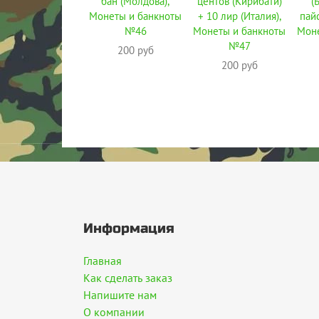
бан (Молдова),
центов (Кирибати)
(
Монеты и банкноты
+ 10 лир (Италия),
пайс
№46
Монеты и банкноты
Моне
№47
200 руб
200 руб
Информация
Главная
Как сделать заказ
Напишите нам
О компании