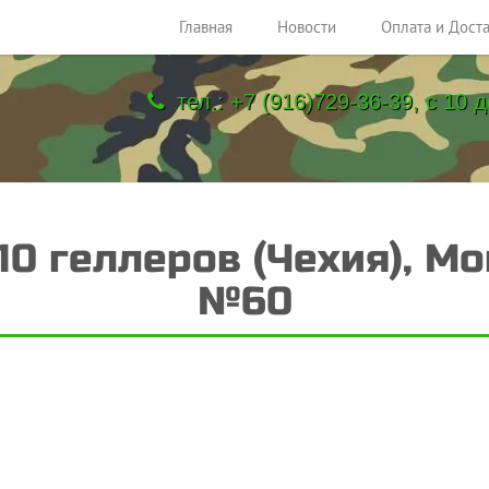
Главная
Новости
Оплата и Дост
тел.: +7 (916)729-36-39, с 10 д
 10 геллеров (Чехия), 
№60