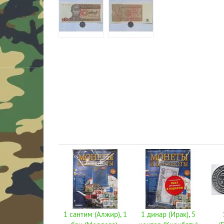
1 сантим (Алжир), 1
1 динар (Ирак), 5