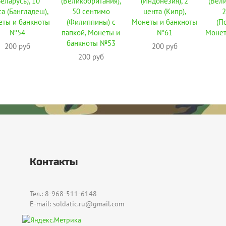
Беларусь), 10
(Великобритания),
(Индонезия), 2
(Вели
а (Бангладеш),
50 сентимо
цента (Кипр),
2
ты и банкноты
(Филиппины) с
Монеты и банкноты
(П
№54
папкой, Монеты и
№61
Монет
банкноты №53
200 руб
200 руб
200 руб
Контакты
Тел.: 8-968-511-6148
E-mail: soldatic.ru@gmail.com