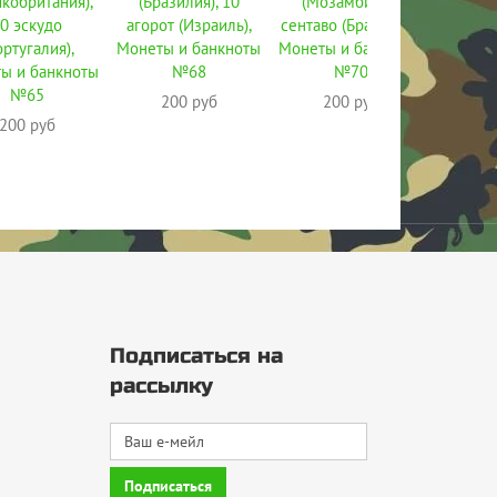
кобритания),
(Бразилия), 10
(Мозамбик), 1
(Хорват
0 эскудо
агорот (Израиль),
сентаво (Бразилия),
(Ка
ортугалия),
Монеты и банкноты
Монеты и банкноты
Монеты
ы и банкноты
№68
№70
№65
200 руб
200 руб
2
200 руб
Подписаться на
рассылку