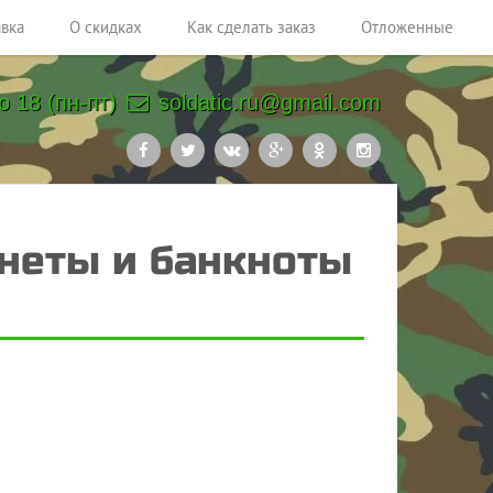
авка
О скидках
Как сделать заказ
Отложенные
о 18 (пн-пт)
soldatic.ru@gmail.com
Монеты и банкноты